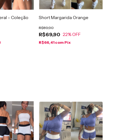
eral - Coleção
Short Margarida Orange
R$89,90
R$69,90
22
% OFF
x
R$66,41
com
Pix