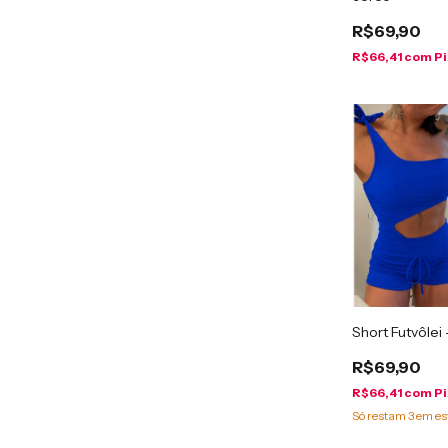
R$69,90
R$66,41
com
Pi
Short Futvôlei
R$69,90
R$66,41
com
Pi
Só restam
3
em es