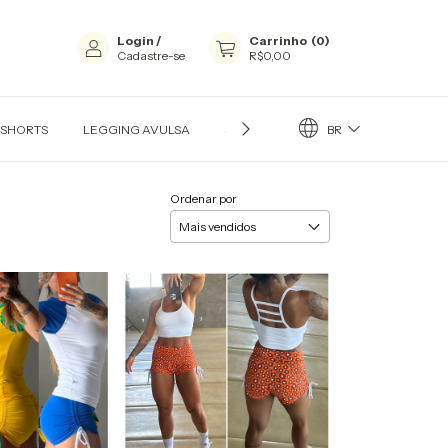
Login
/
Carrinho
(
0
)
Cadastre-se
R$0,00
BR
 SHORTS
LEGGING AVULSA
SHORT AVULSOS
MACAQUINHO
Ordenar por