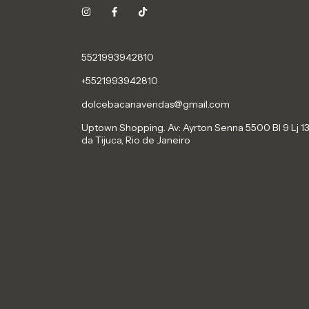
5521993942810
+5521993942810
dolcebacanavendas@gmail.com
Uptown Shopping. Av: Ayrton Senna 5500 Bl 9 Lj 13
da Tijuca, Rio de Janeiro