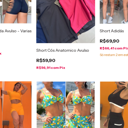
a Avulso - Varias
Short Adidás
R$69,90
R$66,41
com
Pi
Short Cós Anatomico Avulso
x
Só restam
2
em es
R$59,90
R$56,91
com
Pix