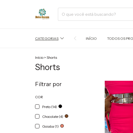
CATEGORIAS
INÍCIO
TODOS OS PR
Início
>
Shorts
Shorts
Filtrar por
COR
Preto (14)
Chocolate (4)
Goiaba (1)