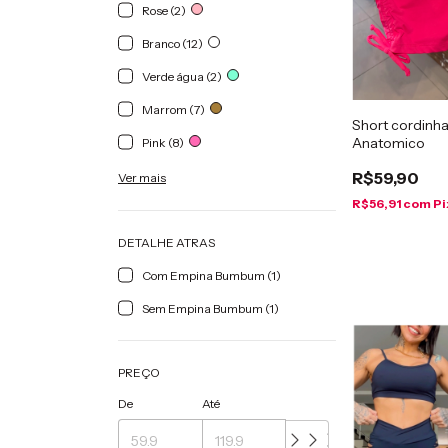
Rose (2)
Branco (12)
Verde água (2)
Marrom (7)
Short cordinha
Anatomico
Pink (8)
R$59,90
Ver mais
R$56,91
com
Pi
DETALHE ATRAS
Com Empina Bumbum (1)
Sem Empina Bumbum (1)
PREÇO
De
Até