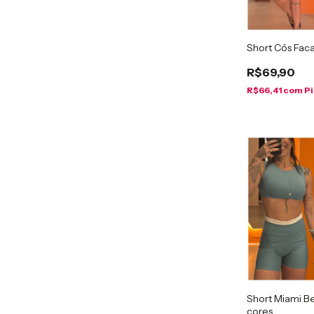
Short Cós Fac
R$69,90
R$66,41
com
Pi
Short Miami Be
cores