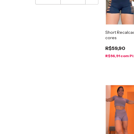
Short Recalcad
cores
R$59,90
R$56,91
com
Pi