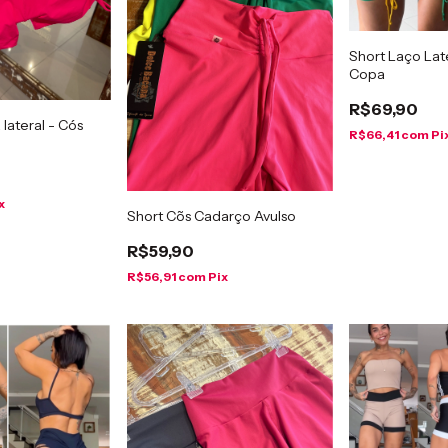
Short Laço Lat
Copa
R$69,90
 lateral - Cós
R$66,41
com
Pi
x
Short Cõs Cadarço Avulso
R$59,90
R$56,91
com
Pix