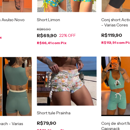
a Avulso Novo
Short Limon
Conj short Act
- Varias Cores
R$89,90
R$119,90
R$69,90
22
% OFF
x
R$113,91
com
Pi
R$66,41
com
Pix
Short tule Prainha
R$79,90
Conj de short 
ach - Varias
Capsnack