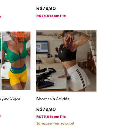
R$79,90
R$75,91
com
Pix
x
leção Copa
Short saia Adidás
R$79,90
x
R$75,91
com
Pix
Só restam
4
em estoque!