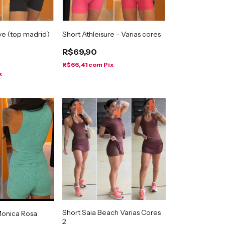
ive (top madrid)
Short Athleisure - Varias cores
R$69,90
R$66,41
com
Pix
x
Short Saia Beach Varias Cores
Monica Rosa
2