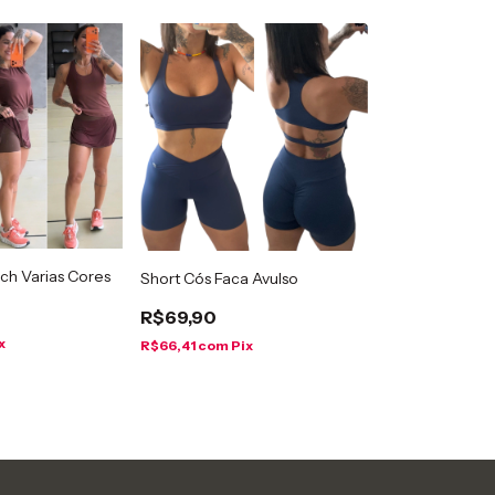
ch Varias Cores
Short Cós Faca Avulso
R$69,90
x
R$66,41
com
Pix