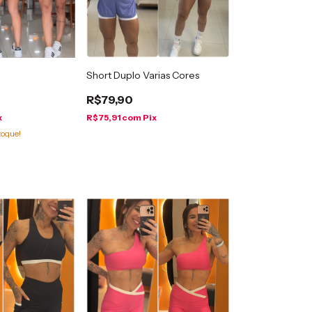
Short Duplo Varias Cores
R$79,90
x
R$75,91
com
Pix
toque!