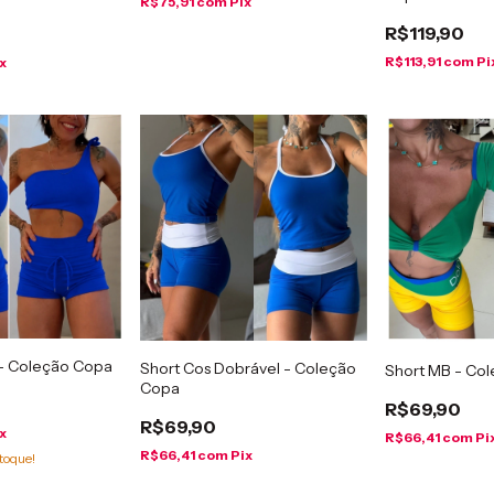
R$75,91
com
Pix
R$119,90
R$113,91
com
Pi
x
 - Coleção Copa
Short Cos Dobrável - Coleção
Short MB - Co
Copa
R$69,90
R$69,90
x
R$66,41
com
Pi
R$66,41
com
Pix
toque!